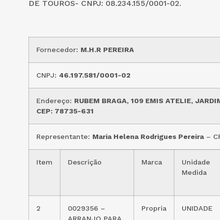
DE TOUROS- CNPJ: 08.234.155/0001-02.
Fornecedor:
M.H.R PEREIRA
CNPJ:
46.197.581/0001-02
Endereço:
RUBEM BRAGA, 109 EMIS ATELIE, JARDI
CEP: 78735-631
Representante:
Maria Helena Rodrigues Pereira
– C
Item
Descrição
Marca
Unidade
Medida
2
0029356 –
Propria
UNIDADE
ARRANJO PARA