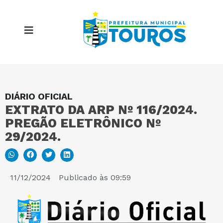
DIÁRIO OFICIAL
MAPA DO SITE
EXTRATO DA ARP Nº 116/2024.
PREGÃO ELETRÔNICO Nº
PORTAL DA TRANSPARÊNCIA
29/2024.
E-SIC
11/12/2024
Publicado às
09:59
PERGUNTAS FREQUENTES