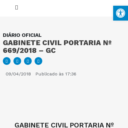
Ba
DIÁRIO OFICIAL
GABINETE CIVIL PORTARIA Nº
MAPA DO SITE
669/2018 – GC
PORTAL DA TRANSPARÊNCIA
09/04/2018
Publicado às
17:36
E-SIC
PERGUNTAS FREQUENTES
GABINETE CIVIL PORTARIA Nº