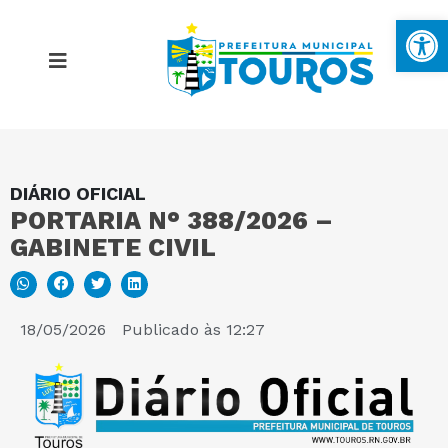
Ba
DIÁRIO OFICIAL
MAPA DO SITE
PORTARIA N° 388/2026 –
GABINETE CIVIL
PORTAL DA TRANSPARÊNCIA
E-SIC
18/05/2026
Publicado às
12:27
PERGUNTAS FREQUENTES