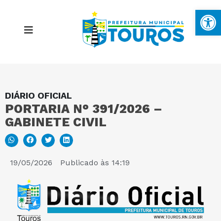
Ba
DIÁRIO OFICIAL
MAPA DO SITE
PORTARIA N° 391/2026 –
GABINETE CIVIL
PORTAL DA TRANSPARÊNCIA
E-SIC
19/05/2026
Publicado às
14:19
PERGUNTAS FREQUENTES