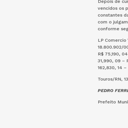
Depois de cum
vencidos os p
constantes d
com o julgam
conforme seg
LP Comercio 
18.800.902/00
R$ 75,190, 04
31,990, 09 – 
162,830, 14 –
Touros/RN, 1
PEDRO FERRE
Prefeito Muni