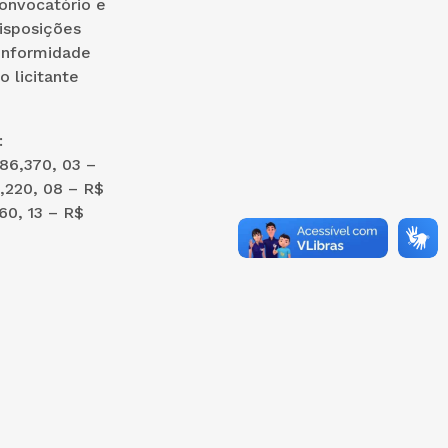
onvocatório e
disposições
onformidade
 licitante
:
 86,370, 03 –
,220, 08 – R$
60, 13 – R$