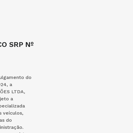
O SRP Nº
 julgamento do
024, a
ÕES LTDA,
jeto a
pecializada
 veículos,
as do
inistração.