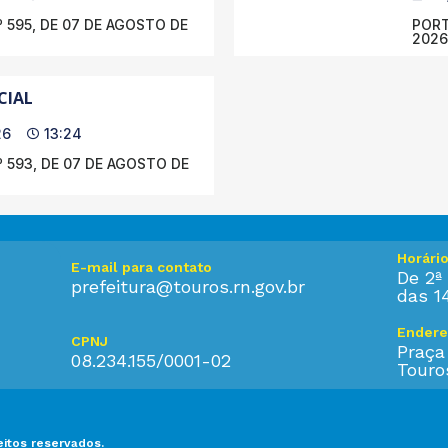
 595, DE 07 DE AGOSTO DE
PORT
2026
CIAL
26
13:24
 593, DE 07 DE AGOSTO DE
Horári
E-mail para contato
De 2ª 
prefeitura@touros.rn.gov.br
das 1
Endere
CPNJ
Praça
08.234.155/0001-02
Touro
eitos reservados.