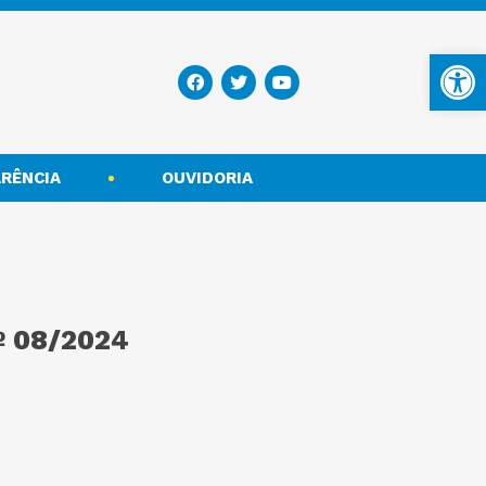
Ba
RÊNCIA
OUVIDORIA
 08/2024