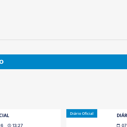
O
Diário Oficial
CIAL
DIÁR
26
13:27
07