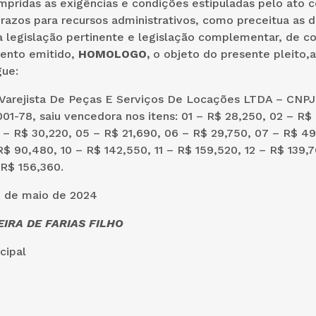
pridas as exigências e condições estipuladas pelo ato c
razos para recursos administrativos, como preceitua as 
a legislação pertinente e legislação complementar, de c
ento emitido,
HOMOLOGO,
o objeto do presente pleito,ao
ue:
Varejista De Peças E Serviços De Locações LTDA – CNPJ
01-78, saiu vencedora nos itens: 01 – R$ 28,250, 02 – R$
 – R$ 30,220, 05 – R$ 21,690, 06 – R$ 29,750, 07 – R$ 49
R$ 90,480, 10 – R$ 142,550, 11 – R$ 159,520, 12 – R$ 139,7
 R$ 156,360.
3 de maio de 2024
IRA DE FARIAS FILHO
cipal