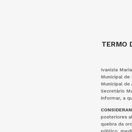
TERMO D
Ivanizia Mari
Municipal de 
Municipal de
Secretário Mu
informar, a 
CONSIDERA
posteriores a
quebra da or
público, medi