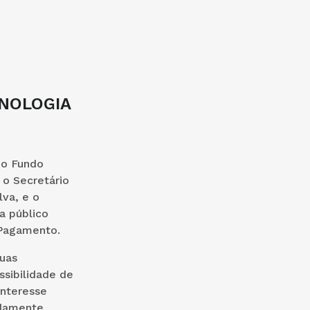
ONOLOGIA
do Fundo
 o Secretário
va, e o
a público
 Pagamento.
uas
ssibilidade de
interesse
idamente