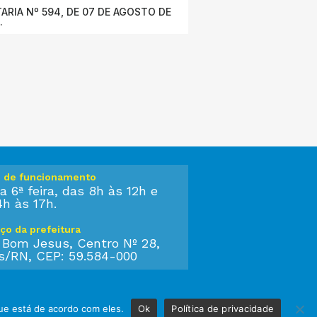
ARIA Nº 594, DE 07 DE AGOSTO DE
.
o de funcionamento
a 6ª feira, das 8h às 12h e
4h às 17h.
ço da prefeitura
 Bom Jesus, Centro Nº 28,
s/RN, CEP: 59.584-000
ue está de acordo com eles.
Ok
Política de privacidade