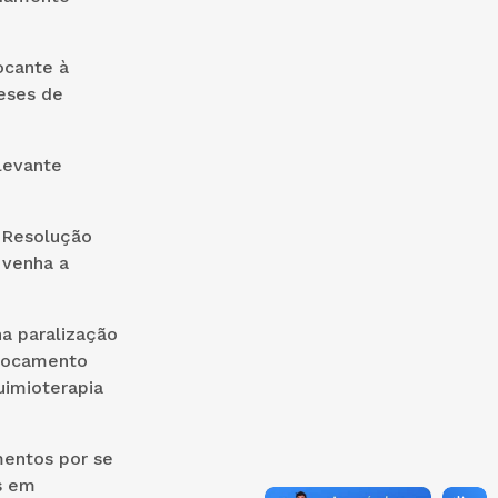
ocante à
eses de
levante
a Resolução
 venha a
a paralização
slocamento
uimioterapia
mentos por se
s em