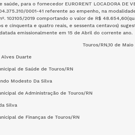
de saúde, para o fornecedor EURORENT LOCADORA DE V
04.375.310/0001-41 referente ao empenho, na modalidad
º. 103105/2019 comportando o valor de R$ 48.654,60(qua
os e cinquenta e quatro reais, e sessenta centavos) suges
 datada emissionalmente em 15 de Abril do corrente ano.
os/RN,10 de Maio de 2
a Alves Duarte
unicipal de Saúde de Touros/RN
ndo Modesto Da Silva
unicipal de Administração de Touros/RN
a Silva
unicipal de Finanças de Touros/RN