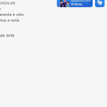
EICULOS
e
renta e oito
tiva a nota
019