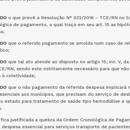
NDO
o que prevê a Resolução N° 032/2016 – TCE/RN no t
gica de pagamento, a qual traça em seu art. 15 as hipót
a;
NDO
que o referido pagamento se amolda num caso de re
lico;
NDO
que tal ato atende ao disposto no artigo 15, inc. V, d
CE/RN, sendo este estritamente necessário para que não
 à coletividade;
NDO
que o não pagamento da referida despesa implicará n
essenciais aos munícipes, que precisam do serviço de de
do estado para tratamento de saúde tipo hemodiálise e q
.
 fica justificada a quebra da Ordem Cronológica de Paga
 despesa essencial para serviços transporte de paciente