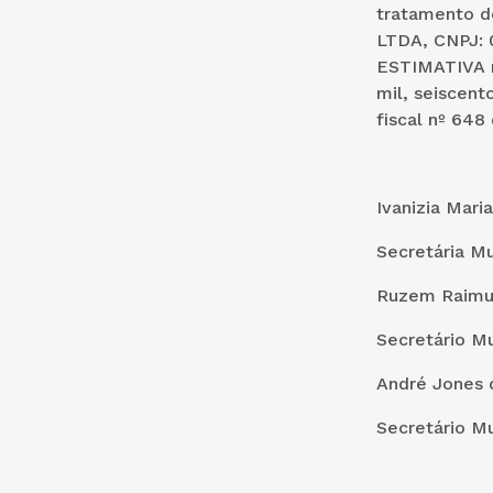
tratamento 
LTDA, CNPJ: 
ESTIMATIVA n
mil, seiscent
fiscal nº 648
Tour
Ivanizia Mari
Secretária M
Ruzem Raimu
Secretário M
André Jones d
Secretário M