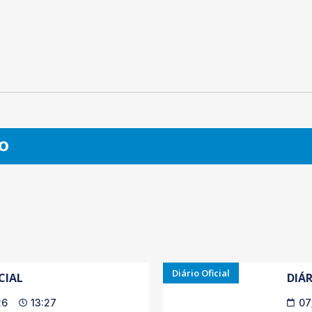
O
Diário Oficial
CIAL
DIÁR
26
13:27
07