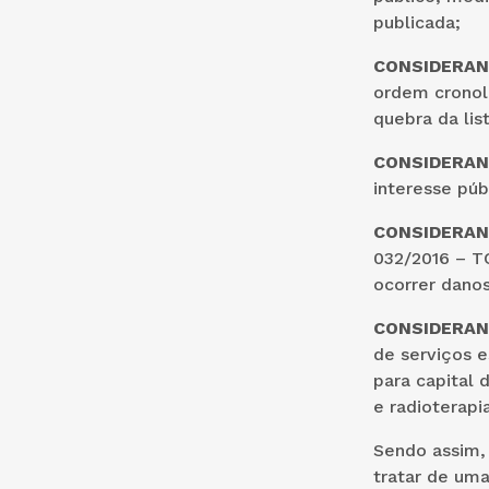
publicada;
CONSIDERA
ordem cronoló
quebra da list
CONSIDERA
interesse púb
CONSIDERA
032/2016 – T
ocorrer danos
CONSIDERA
de serviços 
para capital 
e radioterapia
Sendo assim,
tratar de uma