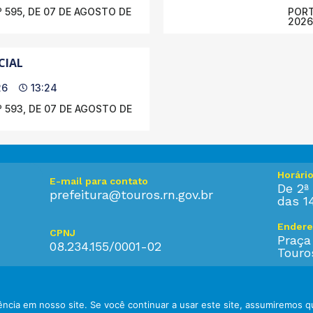
 595, DE 07 DE AGOSTO DE
PORT
2026
CIAL
26
13:24
 593, DE 07 DE AGOSTO DE
Horári
E-mail para contato
De 2ª 
prefeitura@touros.rn.gov.br
das 1
Endere
CPNJ
Praça
08.234.155/0001-02
Touro
ncia em nosso site. Se você continuar a usar este site, assumiremos q
eitos reservados.