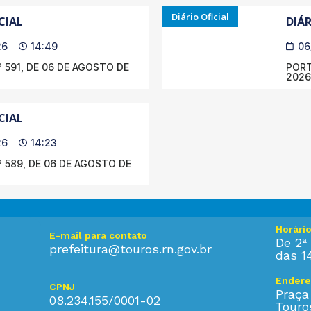
Diário Oficial
CIAL
DIÁR
26
14:49
06
 591, DE 06 DE AGOSTO DE
PORT
2026
CIAL
26
14:23
 589, DE 06 DE AGOSTO DE
Horári
E-mail para contato
De 2ª 
prefeitura@touros.rn.gov.br
das 1
Endere
CPNJ
Praça
08.234.155/0001-02
Touro