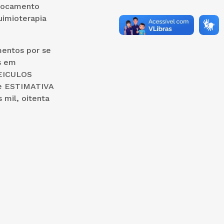
slocamento
uimioterapia
mentos por se
s em
EICULOS
de ESTIMATIVA
 mil, oitenta