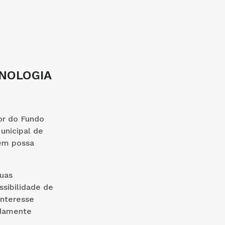
ONOLOGIA
or do Fundo
unicipal de
uem possa
uas
ssibilidade de
interesse
idamente