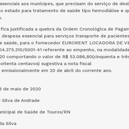
essenciais aos munícipes, que precisam do serviço de de
do estado para tratamento de saúde tipo hemodiálise e q
.
 fica justificada a quebra da Ordem Cronológica de Paga
 despesa essencial para serviços transporte de paciente
de saúde, para o fornecedor EURORENT LOCADORA DE V
04.375.310/0001-41 referente ao empenho, na modalida
20 comportando o valor de R$ 53.086,80(cinquenta e três
 oitenta centavos) sugestiva a nota fiscal
 emissionalmente em 20 de abril do corrente ano.
8 de maio de 2020
 Silva de Andrade
unicipal de Saúde de Touros/RN
a Silva