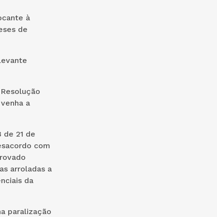
ocante à
eses de
levante
a Resolução
 venha a
 de 21 de
esacordo com
provado
as arroladas a
nciais da
a paralização