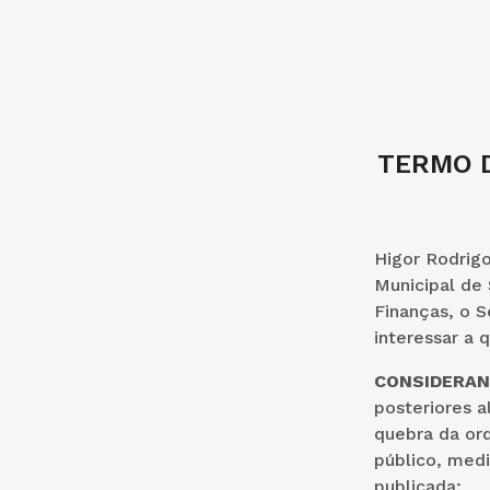
TERMO D
Higor Rodrigo
Municipal de 
Finanças, o S
interessar a
CONSIDERA
posteriores a
quebra da or
público, medi
publicada;