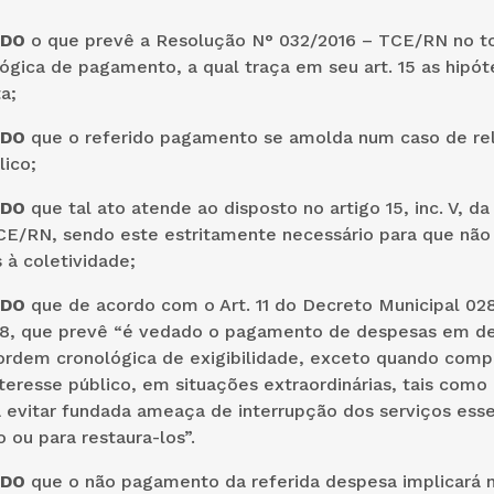
NDO
o que prevê a Resolução N° 032/2016 – TCE/RN no t
gica de pagamento, a qual traça em seu art. 15 as hipót
a;
NDO
que o referido pagamento se amolda num caso de re
lico;
NDO
que tal ato atende ao disposto no artigo 15, inc. V, d
CE/RN, sendo este estritamente necessário para que não
 à coletividade;
NDO
que de acordo com o Art. 11 do Decreto Municipal 028
8, que prevê “é vedado o pagamento de despesas em d
 ordem cronológica de exigibilidade, exceto quando com
nteresse público, em situações extraordinárias, tais como 
ra evitar fundada ameaça de interrupção dos serviços esse
 ou para restaura-los”.
NDO
que o não pagamento da referida despesa implicará n