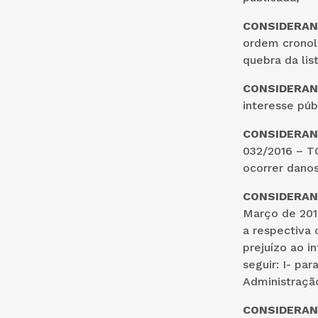
CONSIDERA
ordem cronoló
quebra da list
CONSIDERA
interesse púb
CONSIDERA
032/2016 – T
ocorrer danos
CONSIDERA
Março de 201
a respectiva
prejuízo ao i
seguir: I- pa
Administração
CONSIDERA