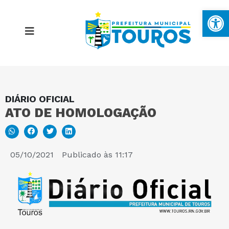
Ba
DIÁRIO OFICIAL
MAPA DO SITE
ATO DE HOMOLOGAÇÃO
PORTAL DA TRANSPARÊNCIA
05/10/2021
Publicado às
11:17
E-SIC
PERGUNTAS FREQUENTES