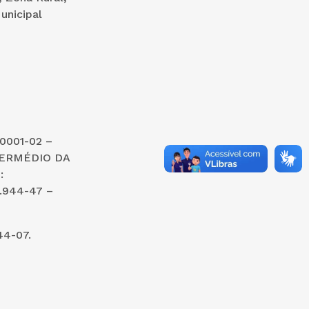
unicipal
0001-02 –
TERMÉDIO DA
:
.944-47 –
4-07.