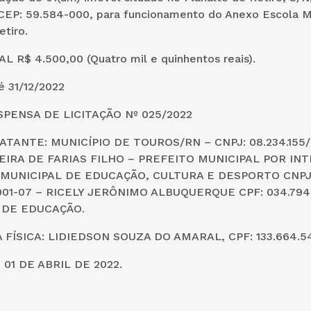
CEP: 59.584-000, para funcionamento do Anexo Escola M
etiro.
 R$ 4.500,00 (Quatro mil e quinhentos reais).
é 31/12/2022
SPENSA DE LICITAÇÃO Nº 025/2022
TANTE: MUNICÍPIO DE TOUROS/RN – CNPJ: 08.234.155/
IRA DE FARIAS FILHO – PREFEITO MUNICIPAL POR IN
MUNICIPAL DE EDUCAÇÃO, CULTURA E DESPORTO CNPJ
0001-07 – RICELY JERÔNIMO ALBUQUERQUE CPF: 034.794
 DE EDUCAÇÃO.
 FÍSICA: LIDIEDSON SOUZA DO AMARAL, CPF: 133.664.54
01 DE ABRIL DE 2022.