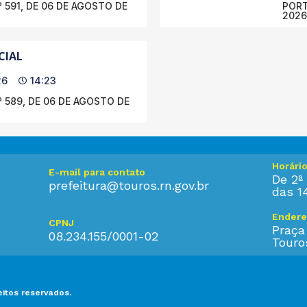
 591, DE 06 DE AGOSTO DE
PORT
2026
CIAL
26
14:23
 589, DE 06 DE AGOSTO DE
Horári
E-mail para contato
De 2ª 
prefeitura@touros.rn.gov.br
das 1
Endere
CPNJ
Praça
08.234.155/0001-02
Touro
eitos reservados.