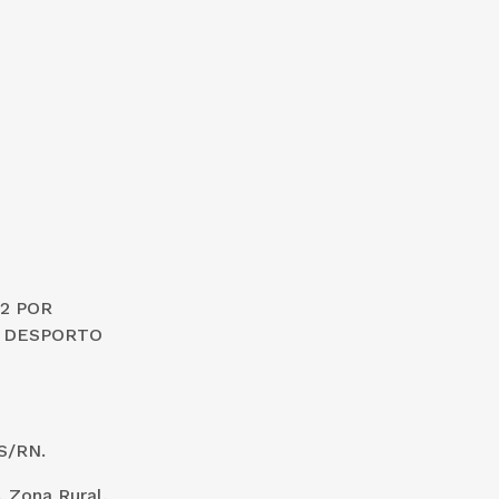
02 POR
E DESPORTO
S/RN.
 Zona Rural,