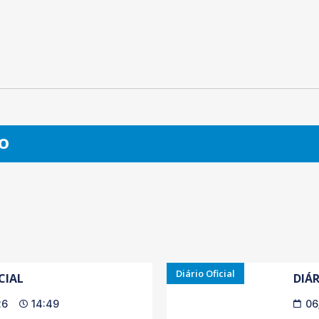
O
Diário Oficial
CIAL
DIÁR
26
14:49
06