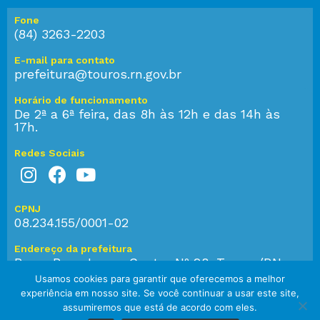
Fone
(84) 3263-2203
E-mail para contato
prefeitura@touros.rn.gov.br
Horário de funcionamento
De 2ª a 6ª feira, das 8h às 12h e das 14h às
17h.
Redes Sociais
CPNJ
08.234.155/0001-02
Endereço da prefeitura
Praça Bom Jesus, Centro Nº 28, Touros/RN,
CEP: 59.584-000
Usamos cookies para garantir que oferecemos a melhor
experiência em nosso site. Se você continuar a usar este site,
assumiremos que está de acordo com eles.