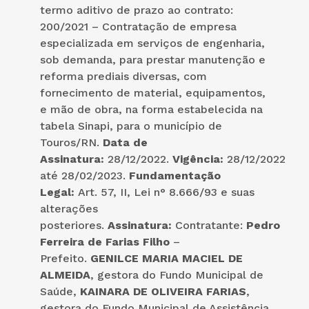
termo aditivo de prazo ao contrato:
200/2021 – Contratação de empresa
especializada em serviços de engenharia,
sob demanda, para prestar manutenção e
reforma prediais diversas, com
fornecimento de material, equipamentos,
e mão de obra, na forma estabelecida na
tabela Sinapi, para o município de
Touros/RN.
Data de
Assinatura:
28/12/2022.
Vigência:
28/12/2022
até 28/02/2023.
Fundamentação
Legal:
Art. 57, II, Lei n° 8.666/93 e suas
alterações
posteriores.
Assinatura:
Contratante:
Pedro
Ferreira de Farias Filho
–
Prefeito.
GENILCE MARIA MACIEL DE
ALMEIDA
, gestora do Fundo Municipal de
Saúde,
KAINARA DE OLIVEIRA FARIAS
,
gestora do Fundo Municipal de Assistência