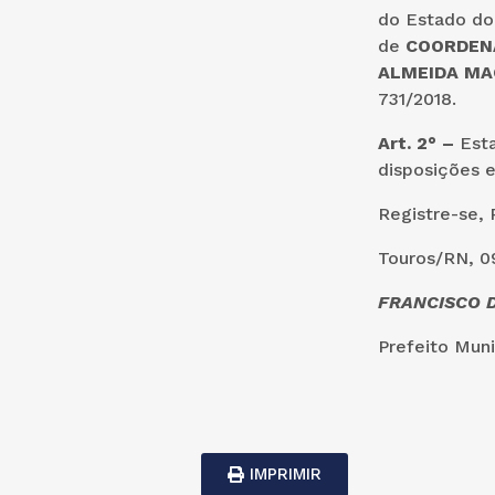
do Estado do
de
C
OORDENA
ALMEIDA MA
731/2018.
Art. 2° –
Esta
disposições e
Registre-se, 
Touros/RN, 09
FRANCISCO D
Prefeito Muni
IMPRIMIR