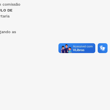
m comissão
ULO DE
taria
ogando as