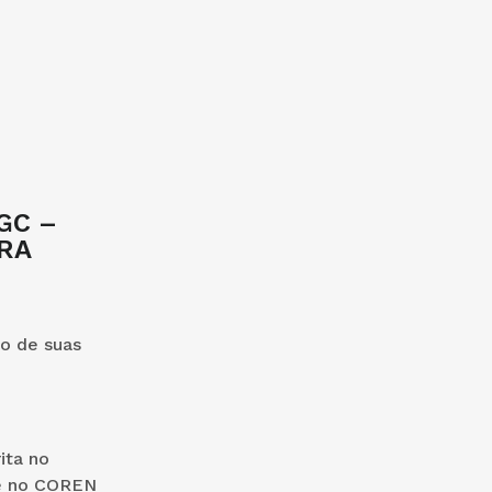
GC –
RA
so de suas
ita no
 e no COREN