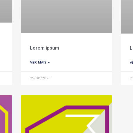
Lorem ipsum
L
VER MAIS »
V
25/08/2023
2