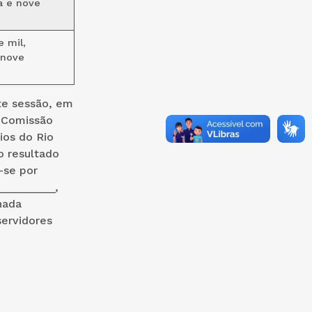
a e nove
e mil,
 nove
te sessão, em
a Comissão
ios do Rio
o resultado
-se por
__________,
hada
ervidores