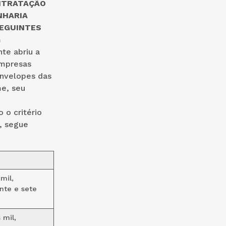
NTRATAÇÃO
NHARIA
EGUINTES
m
te abriu a
empresas
envelopes das
e, seu
 o critério
, segue
mil,
inte e sete
 mil,