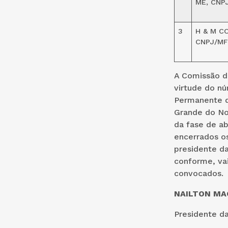
ME, CNPJ
3
H & M C
CNPJ/MF:
A Comissão d
virtude do nú
Permanente de
Grande do Nor
da fase de ab
encerrados os
presidente da
conforme, va
convocados.
NAILTON MAC
Presidente d