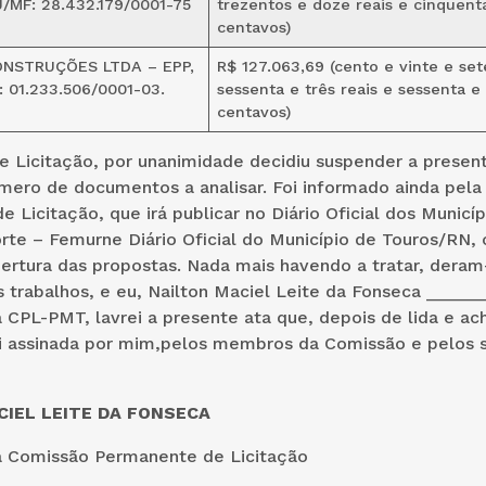
/MF: 28.432.179/0001-75
trezentos e doze reais e cinquent
centavos)
ONSTRUÇÕES LTDA – EPP,
R$ 127.063,69 (cento e vinte e set
 01.233.506/0001-03.
sessenta e três reais e sessenta e
centavos)
e Licitação, por unanimidade decidiu suspender a presen
mero de documentos a analisar. Foi informado ainda pel
 Licitação, que irá publicar no Diário Oficial dos Municíp
te – Femurne Diário Oficial do Município de Touros/RN, 
ertura das propostas. Nada mais havendo a tratar, deram
 trabalhos, e eu, Nailton Maciel Leite da Fonseca _____
 CPL-PMT, lavrei a presente ata que, depois de lida e ac
i assinada por mim,pelos membros da Comissão e pelos s
IEL LEITE DA FONSECA
a Comissão Permanente de Licitação