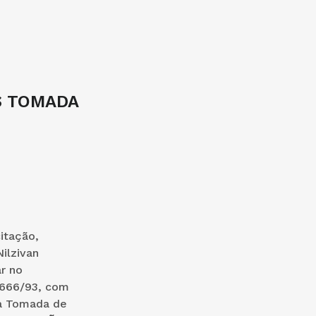
S TOMADA
itação,
ilzivan
r no
.666/93, com
 à Tomada de