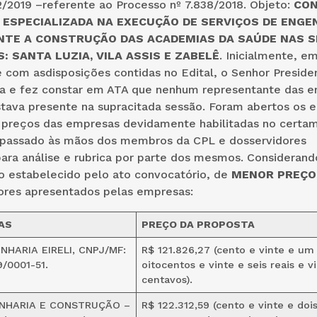
/2019 –referente ao Processo nº 7.838/2018. Objeto:
CO
 ESPECIALIZADA NA EXECUÇÃO DE SERVIÇOS DE ENGE
TE A CONSTRUÇÃO DAS ACADEMIAS DA SAÚDE NAS S
: SANTA LUZIA, VILA ASSIS E ZABELÊ
. Inicialmente, e
com asdisposições contidas no Edital, o Senhor Presiden
ca e fez constar em ATA que nenhum representante das 
stava presente na supracitada sessão. Foram abertos os 
 preços das empresas devidamente habilitadas no certam
 passado às mãos dos membros da CPL e dosservidores
ra análise e rubrica por parte dos mesmos. Considerando
o estabelecido pelo ato convocatório, de
MENOR PREÇO
lores apresentados pelas empresas:
AS
PREÇO DA PROPOSTA
NHARIA EIRELI, CNPJ/MF:
R$ 121.826,27 (cento e vinte e um 
9/0001-51.
oitocentos e vinte e seis reais e v
centavos).
NHARIA E CONSTRUÇÃO –
R$ 122.312,59 (cento e vinte e dois