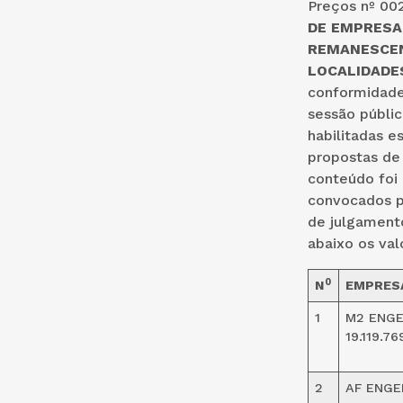
Preços nº 002
DE EMPRESA
REMANESCEN
LOCALIDADES
conformidade 
sessão públi
habilitadas e
propostas de
conteúdo foi
convocados pa
de julgament
abaixo os va
0
N
EMPRES
1
M2 ENGE
19.119.76
2
AF ENGE