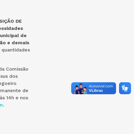
SIÇÃO DE
essidades
unicipal de
ção e demais
 quantidades
 da Comissão
esus dos
egoeiro
ermanente de
às 14h e nos
m
.