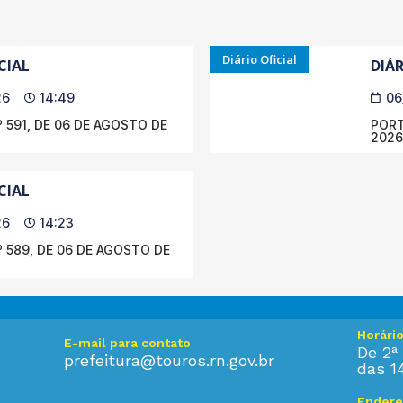
Diário Oficial
CIAL
DIÁR
26
14:49
06
 591, DE 06 DE AGOSTO DE
PORT
2026
CIAL
26
14:23
 589, DE 06 DE AGOSTO DE
Horári
E-mail para contato
De 2ª 
prefeitura@touros.rn.gov.br
das 1
Endere