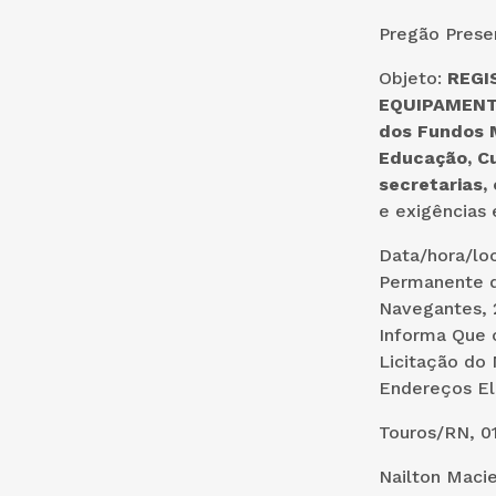
Pregão Prese
Objeto:
REGI
EQUIPAMENTO
dos Fundos M
Educação, Cu
secretarias,
e exigências 
Data/hora/loc
Permanente d
Navegantes, 
Informa Que 
Licitação do 
Endereços El
Touros/RN, 01
Nailton Macie