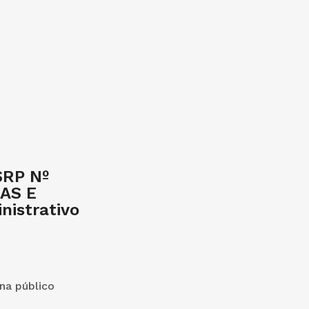
SRP Nº
AS E
istrativo
na público