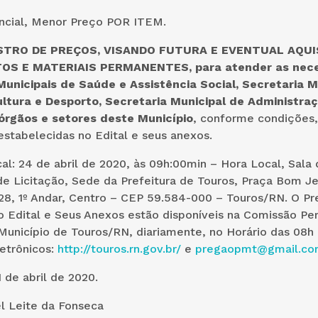
ncial, Menor Preço POR ITEM.
STRO DE PREÇOS, VISANDO FUTURA E EVENTUAL AQUI
S E MATERIAIS PERMANENTES, para atender as nec
unicipais de Saúde e Assistência Social, Secretaria M
ltura e Desporto, Secretaria Municipal de Administra
 órgãos e setores deste Município
, conforme condições,
estabelecidas no Edital e seus anexos.
al: 24 de abril de 2020, às 09h:00min – Hora Local, Sala
e Licitação, Sede da Prefeitura de Touros, Praça Bom J
28, 1º Andar, Centro – CEP 59.584-000 – Touros/RN. O Pr
o Edital e Seus Anexos estão disponíveis na Comissão P
Município de Touros/RN, diariamente, no Horário das 08h 
etrônicos:
http://touros.rn.gov.br/
e
pregaopmt@gmail.co
 de abril de 2020.
l Leite da Fonseca