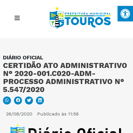
Ba
DIÁRIO OFICIAL
MAPA DO SITE
CERTIDÃO ATO ADMINISTRATIVO
N° 2020-001.C020-ADM-
PORTAL DA TRANSPARÊNCIA
PROCESSO ADMINISTRATIVO N°
5.547/2020
E-SIC
26/08/2020
Publicado às
11:56
PERGUNTAS FREQUENTES