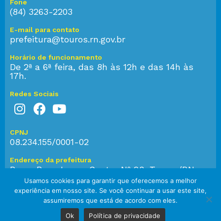
Fone
(84) 3263-2203
E-mail para contato
prefeitura@touros.rn.gov.br
Horário de funcionamento
De 2ª a 6ª feira, das 8h às 12h e das 14h às
17h.
Redes Sociais
CPNJ
08.234.155/0001-02
Endereço da prefeitura
Praça Bom Jesus, Centro Nº 28, Touros/RN,
CEP: 59.584-000
Usamos cookies para garantir que oferecemos a melhor
experiência em nosso site. Se você continuar a usar este site,
assumiremos que está de acordo com eles.
© 2023 Prefeitura de Touros. Todos os direitos reservados.
Ok
Política de privacidade