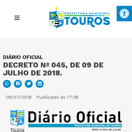
Ba
DIÁRIO OFICIAL
MAPA DO SITE
DECRETO Nº 045, DE 09 DE
JULHO DE 2018.
PORTAL DA TRANSPARÊNCIA
E-SIC
09/07/2018
Publicado às
17:38
PERGUNTAS FREQUENTES