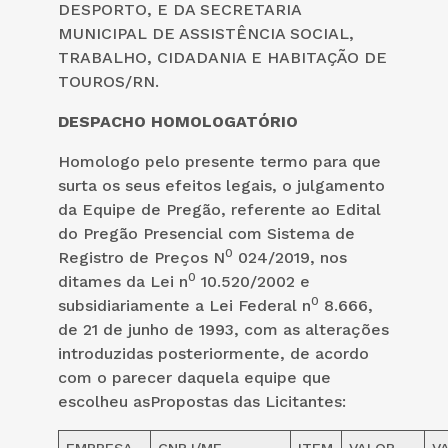
DESPORTO, E DA SECRETARIA
MUNICIPAL DE ASSISTÊNCIA SOCIAL,
TRABALHO, CIDADANIA E HABITAÇÃO DE
TOUROS/RN.
DESPACHO HOMOLOGATÓRIO
Homologo pelo presente termo para que
surta os seus efeitos legais, o julgamento
da Equipe de Pregão, referente ao Edital
do Pregão Presencial com Sistema de
0
Registro de Preços N
024/2019, nos
0
ditames da Lei n
10.520/2002 e
0
subsidiariamente a Lei Federal n
8.666,
de 21 de junho de 1993, com as alterações
introduzidas posteriormente, de acordo
com o parecer daquela equipe que
escolheu asPropostas das Licitantes:
EMPRESA
CNPJ/MF
ITEM
VALOR
V