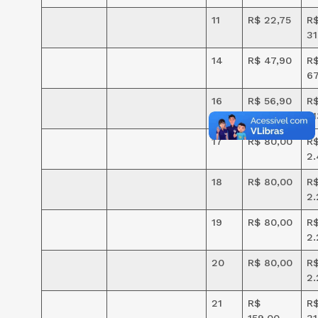
11
R$ 22,75
R
31
14
R$ 47,90
R
6
16
R$ 56,90
R
1.
17
R$ 80,00
R
2.
18
R$ 80,00
R
2.
19
R$ 80,00
R
2.
20
R$ 80,00
R
2.
21
R$
R
159,00
31