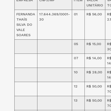
UNITÁRIO
T
FERNANDA
17.644.369/0001-
01
R$ 56,00
R
THAÍS
30
2.
SILVA DO
VALE
SOARES
05
R$ 15,00
R
3
07
R$ 14,00
R
14
10
R$ 28,00
R
14
12
R$ 50,00
R
7
13
R$ 50,00
R
7