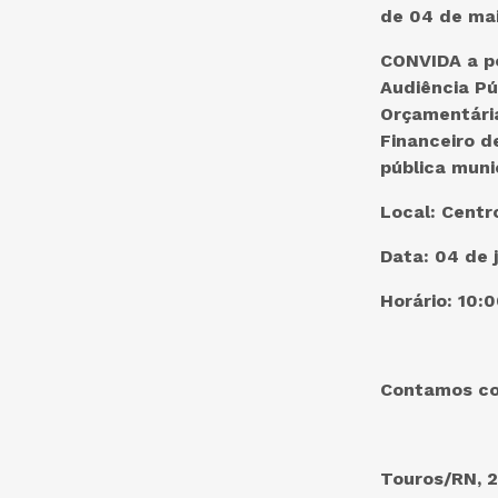
de 04 de mai
CONVIDA a po
Audiência Pú
Orçamentária
Financeiro d
pública muni
Local: Centr
Data: 04 de 
Horário: 10:0
Contamos co
Touros/RN, 2