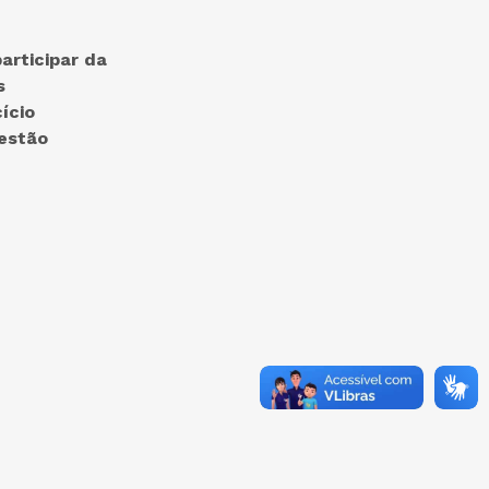
articipar da
s
ício
gestão