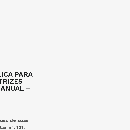
LICA PARA
TRIZES
 ANUAL –
 uso de suas
ar n°. 101,