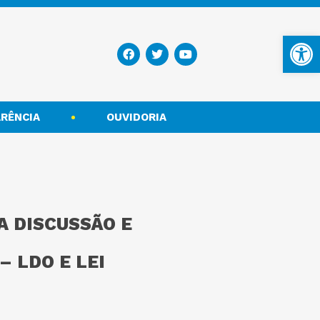
Ba
RÊNCIA
OUVIDORIA
A DISCUSSÃO E
 LDO E LEI