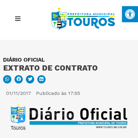
Ba
DIÁRIO OFICIAL
MAPA DO SITE
EXTRATO DE CONTRATO
PORTAL DA TRANSPARÊNCIA
01/11/2017
Publicado às
17:55
E-SIC
PERGUNTAS FREQUENTES