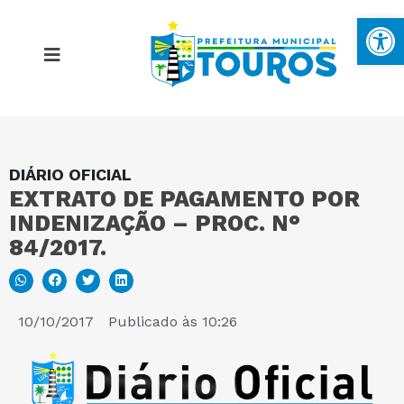
Ba
DIÁRIO OFICIAL
MAPA DO SITE
EXTRATO DE PAGAMENTO POR
INDENIZAÇÃO – PROC. N°
PORTAL DA TRANSPARÊNCIA
84/2017.
E-SIC
10/10/2017
Publicado às
10:26
PERGUNTAS FREQUENTES