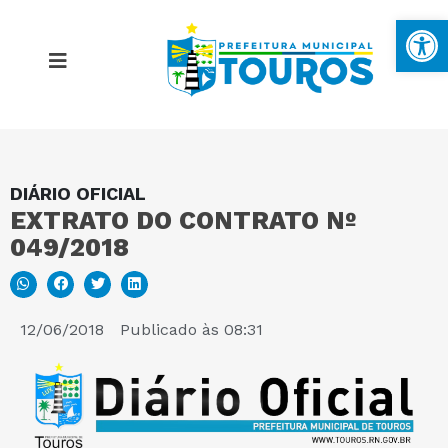
Ba
DIÁRIO OFICIAL
MAPA DO SITE
EXTRATO DO CONTRATO Nº
049/2018
PORTAL DA TRANSPARÊNCIA
E-SIC
12/06/2018
Publicado às
08:31
PERGUNTAS FREQUENTES