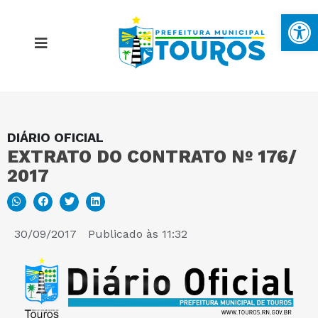
Ba
DIÁRIO OFICIAL
MAPA DO SITE
EXTRATO DO CONTRATO Nº 176/
2017
PORTAL DA TRANSPARÊNCIA
E-SIC
30/09/2017
Publicado às
11:32
PERGUNTAS FREQUENTES