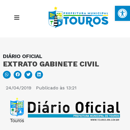
Ba
DIÁRIO OFICIAL
MAPA DO SITE
EXTRATO GABINETE CIVIL
PORTAL DA TRANSPARÊNCIA
24/04/2019
Publicado às
13:21
E-SIC
PERGUNTAS FREQUENTES