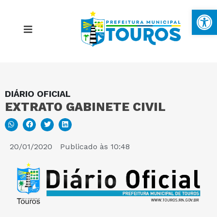
Ba
DIÁRIO OFICIAL
MAPA DO SITE
EXTRATO GABINETE CIVIL
PORTAL DA TRANSPARÊNCIA
20/01/2020
Publicado às
10:48
E-SIC
PERGUNTAS FREQUENTES