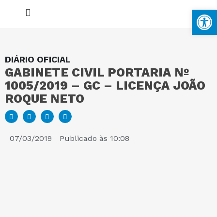
Ba
DIÁRIO OFICIAL
GABINETE CIVIL PORTARIA Nº
MAPA DO SITE
1005/2019 – GC – LICENÇA JOÃO
ROQUE NETO
PORTAL DA TRANSPARÊNCIA
E-SIC
07/03/2019
Publicado às
10:08
PERGUNTAS FREQUENTES