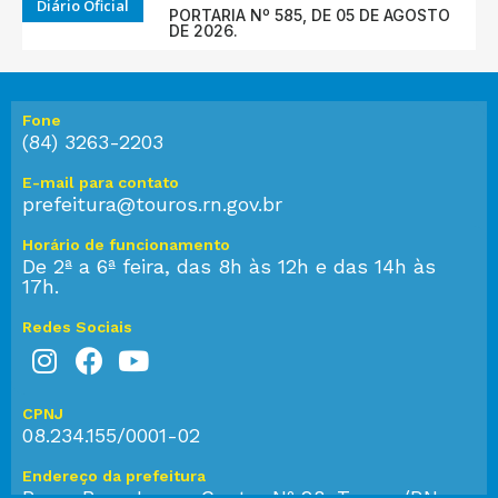
Diário Oficial
PORTARIA Nº 585, DE 05 DE AGOSTO
DE 2026.
Fone
(84) 3263-2203
E-mail para contato
prefeitura@touros.rn.gov.br
Horário de funcionamento
De 2ª a 6ª feira, das 8h às 12h e das 14h às
17h.
Redes Sociais
CPNJ
08.234.155/0001-02
Endereço da prefeitura
Praça Bom Jesus, Centro Nº 28, Touros/RN,