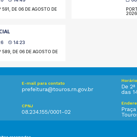
 591, DE 06 DE AGOSTO DE
PORT
2026
CIAL
26
14:23
 589, DE 06 DE AGOSTO DE
Horári
E-mail para contato
De 2ª 
prefeitura@touros.rn.gov.br
das 1
Endere
CPNJ
Praça
08.234.155/0001-02
Touro