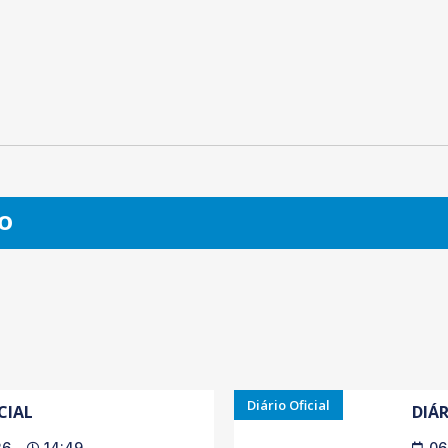
O
Diário Oficial
CIAL
DIÁR
26
14:49
06