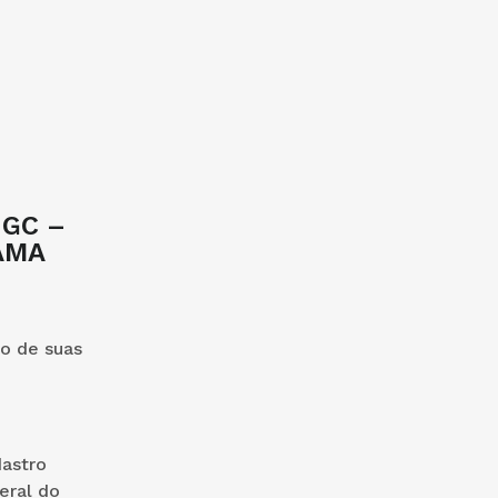
 GC –
AMA
so de suas
dastro
eral do