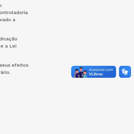
o
ontroladoria
rvado a
dicação
e a Lei
seus efeitos
ário.