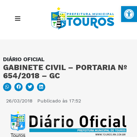
Ba
DIÁRIO OFICIAL
MAPA DO SITE
GABINETE CIVIL – PORTARIA Nº
654/2018 – GC
PORTAL DA TRANSPARÊNCIA
E-SIC
26/03/2018
Publicado às
17:52
PERGUNTAS FREQUENTES