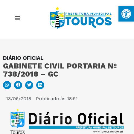
Ba
DIÁRIO OFICIAL
MAPA DO SITE
GABINETE CIVIL PORTARIA Nº
738/2018 – GC
PORTAL DA TRANSPARÊNCIA
E-SIC
13/06/2018
Publicado às
18:51
PERGUNTAS FREQUENTES