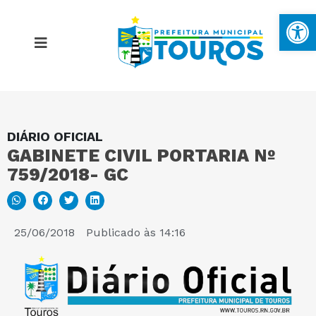
Ba
DIÁRIO OFICIAL
MAPA DO SITE
GABINETE CIVIL PORTARIA Nº
759/2018- GC
PORTAL DA TRANSPARÊNCIA
E-SIC
25/06/2018
Publicado às
14:16
PERGUNTAS FREQUENTES