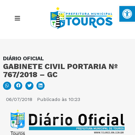
Ba
DIÁRIO OFICIAL
MAPA DO SITE
GABINETE CIVIL PORTARIA Nº
767/2018 – GC
PORTAL DA TRANSPARÊNCIA
E-SIC
06/07/2018
Publicado às
10:23
PERGUNTAS FREQUENTES