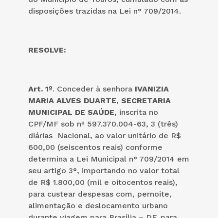
disposições trazidas na Lei n° 709/2014.
RESOLVE:
Art. 1º
. Conceder à senhora
IVANIZIA
MARIA ALVES DUARTE
,
SECRETARIA
MUNICIPAL DE SAÚDE
, inscrita no
CPF/MF sob nº 597.370.004-63, 3 (três)
diárias Nacional, ao valor unitário de R$
600,00 (seiscentos reais) conforme
determina a Lei Municipal n° 709/2014 em
seu artigo 3°, importando no valor total
de R$ 1.800,00 (mil e oitocentos reais),
para custear despesas com, pernoite,
alimentação e deslocamento urbano
durante viagem para Brasília – DF, para