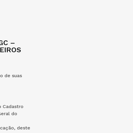
GC –
EIROS
so de suas
no Cadastro
Geral do
ucação, deste