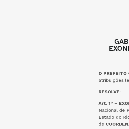
GAB
EXON
O PREFEITO
atribuições l
RESOLVE
:
Art. 1º – E
Nacional de P
Estado do Rio
de
COORDEN