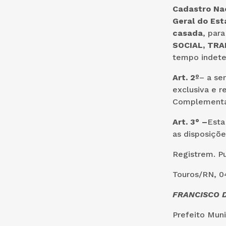
Cadastro Nac
Geral do Est
casada
, par
SOCIAL, TRA
tempo indeter
Art. 2º
– a se
exclusiva e 
Complementar
Art. 3° –
Esta
as disposiçõe
Registrem. P
Touros/RN, 04
FRANCISCO D
Prefeito M