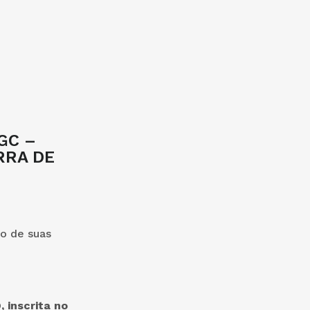
GC –
RRA DE
so de suas
inscrita no