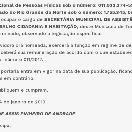
ional de Pessoas Físicas sob o número: 011.932.374-5
ado do Rio Grande do Norte sob o número: 1.755.345, bra
a ocupar o cargo de
SECRETÁRIA MUNICIPAL DE ASSIST
BALHO CIDADANIA E HABITAÇÃO
, deste Município de To
minado, observado a legislação específica.
rvidora ora nomeada, exercerá a função em regime de d
receberá sua remuneração de acordo com o que estabelec
 número 011/2017.
 portaria entra em vigor na data de sua publicação, fica
s em contrário.
ubliquem e cumpram.
 de janeiro de 2019.
E ASSIS PINHEIRO DE ANDRADE
unicipal