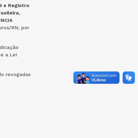
9 e Registro
sileira,
ÊNCIA
uros/RN, por
edicação
e a Lei
ndo revogadas