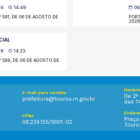
26
14:49
06
 591, DE 06 DE AGOSTO DE
PORT
2026
CIAL
26
14:23
 589, DE 06 DE AGOSTO DE
Horári
E-mail para contato
De 2ª 
prefeitura@touros.rn.gov.br
das 1
Endere
CPNJ
Praça
08.234.155/0001-02
Touro