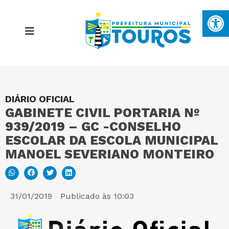
Ba
DIÁRIO OFICIAL
MAPA DO SITE
GABINETE CIVIL PORTARIA Nº
939/2019 – GC -CONSELHO
PORTAL DA TRANSPARÊNCIA
ESCOLAR DA ESCOLA MUNICIPAL
MANOEL SEVERIANO MONTEIRO
E-SIC
31/01/2019
Publicado às
10:03
PERGUNTAS FREQUENTES