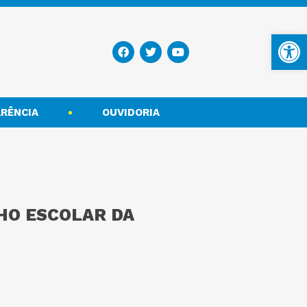
Ba
RÊNCIA
OUVIDORIA
LHO ESCOLAR DA