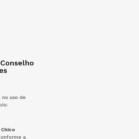
 Conselho
es
, no uso de
pio:
 Chico
 Conforme a