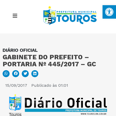
Ba
DIÁRIO OFICIAL
MAPA DO SITE
GABINETE DO PREFEITO –
PORTARIA Nº 445/2017 – GC
PORTAL DA TRANSPARÊNCIA
E-SIC
15/09/2017
Publicado às
01:01
PERGUNTAS FREQUENTES