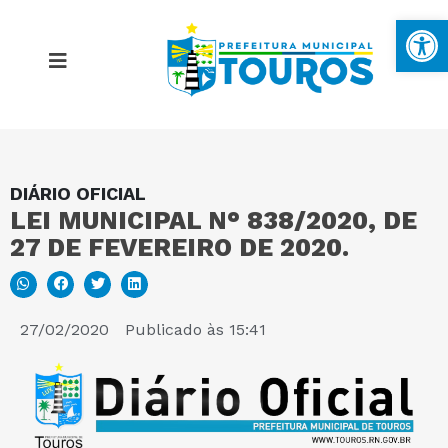
Ba
DIÁRIO OFICIAL
MAPA DO SITE
LEI MUNICIPAL N° 838/2020, DE
27 DE FEVEREIRO DE 2020.
PORTAL DA TRANSPARÊNCIA
E-SIC
27/02/2020
Publicado às
15:41
PERGUNTAS FREQUENTES