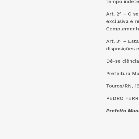
tempo indete
Art. 2° – O 
exclusiva e 
Complementar 
Art. 3° – Est
disposições e
Dê-se ciência
Prefeitura Mu
Touros/RN, 19
PEDRO FERRE
Prefeito Mun