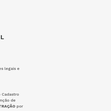
IL
es legais e
no Cadastro
unção de
STRAÇÃO
por