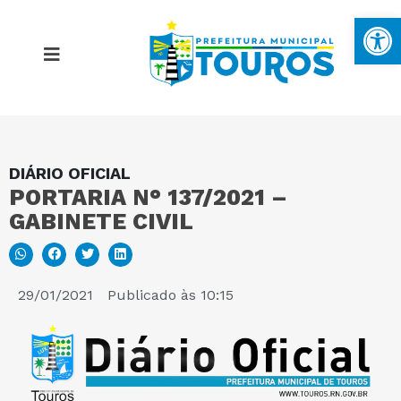
Ba
DIÁRIO OFICIAL
MAPA DO SITE
PORTARIA N° 137/2021 –
GABINETE CIVIL
PORTAL DA TRANSPARÊNCIA
E-SIC
29/01/2021
Publicado às
10:15
PERGUNTAS FREQUENTES