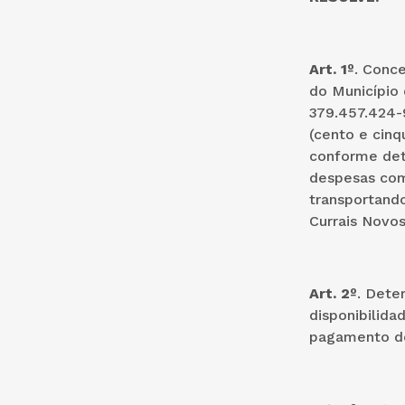
Art. 1º
. Conce
do Município 
379.457.424-9
(cento e cinq
conforme dete
despesas com
transportando
Currais Novo
Art. 2º
. Dete
disponibilida
pagamento do