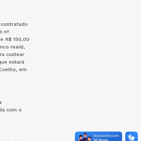
 contratado
b nº
 de R$ 150,00
nco reais),
ra custear
que estará
 Coelho, em
a
eda com o