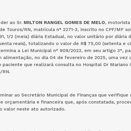
der ao Sr.
MILTON RANGEL GOMES DE MELO
, motorista
de Touros/RN, matrícula n° 2271-3, inscrito no CPF/MF so
1, 1/2 (meia) diária Estadual, no valor unitário por diária
uenta reais), totalizando o valor de R$ 75,00 (setenta e ci
rmina a Lei Municipal n° 909/2023, em seu artigo 3°, pa
 alimentação, no dia 04 de fevereiro de 2025, uma vez 
 paciente que realizará consulta no Hospital Dr Mariano
s/RN.
rminar ao Secretário Municipal de Finanças que verifique 
de orçamentária e financeira que, após constatada, proc
 valor neste ato autorizado.