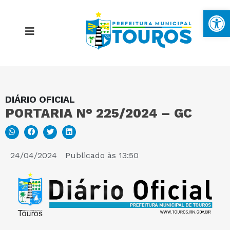
Ba
DIÁRIO OFICIAL
MAPA DO SITE
PORTARIA N° 225/2024 – GC
PORTAL DA TRANSPARÊNCIA
24/04/2024
Publicado às
13:50
E-SIC
PERGUNTAS FREQUENTES