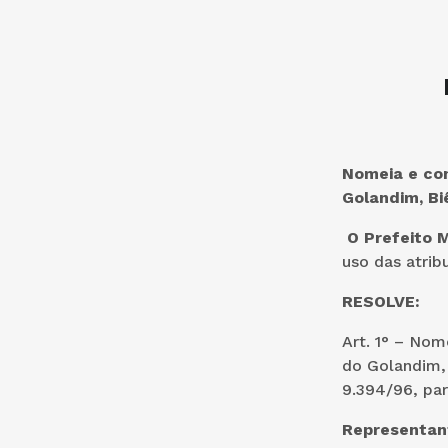
Nomeia e con
Golandim, Bi
O Prefeito 
uso das atrib
RESOLVE:
Art. 1° – Nom
do Golandim, 
9.394/96, par
Representant