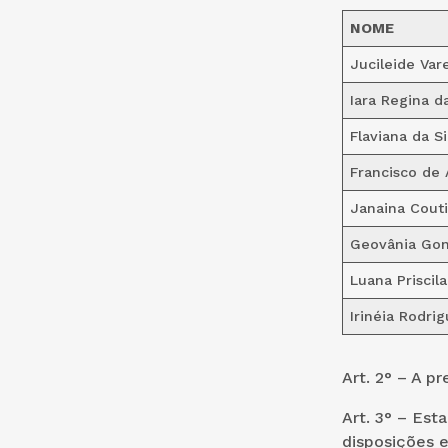
NOME
Jucileide Var
Iara Regina da
Flaviana da S
Francisco de 
Janaina Cout
Geovânia Gon
Luana Priscil
Irinéia Rodri
Art. 2° – A 
Art. 3° – Est
disposições e