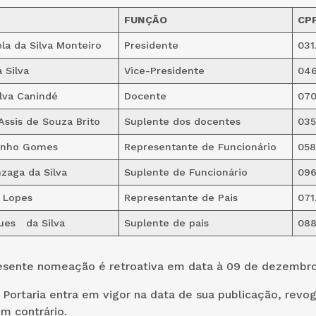
FUNÇÃO
CP
ela da Silva Monteiro
Presidente
031
 Silva
Vice-Presidente
046
ilva Canindé
Docente
070
Assis de Souza Brito
Suplente dos docentes
035
inho Gomes
Representante de Funcionário
058
zaga da Silva
Suplente de Funcionário
096
a Lopes
Representante de Pais
071
gues da Silva
Suplente de pais
088
presente nomeação é retroativa em data à 09 de dezembr
a Portaria entra em vigor na data de sua publicação, revo
m contrário.