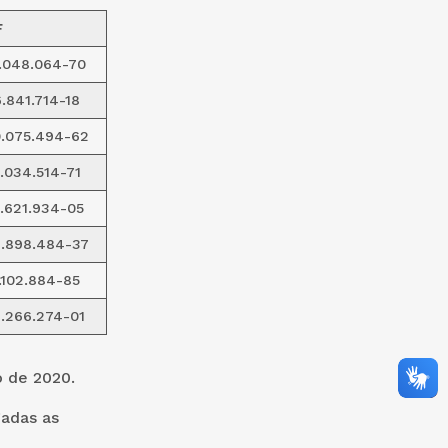
F
.048.064-70
.841.714-18
.075.494-62
.034.514-71
.621.934-05
.898.484-37
.102.884-85
.266.274-01
o de 2020.
gadas as