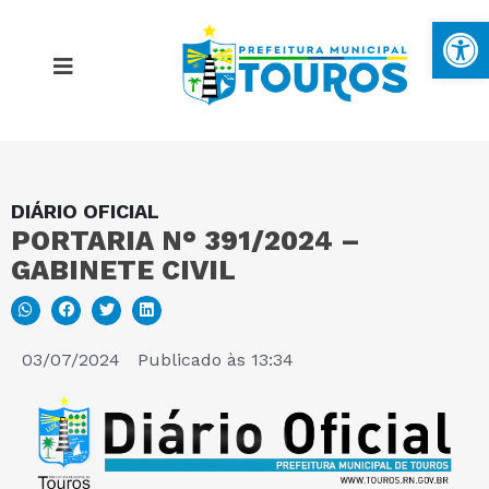
Ba
DIÁRIO OFICIAL
MAPA DO SITE
PORTARIA N° 391/2024 –
GABINETE CIVIL
PORTAL DA TRANSPARÊNCIA
E-SIC
03/07/2024
Publicado às
13:34
PERGUNTAS FREQUENTES