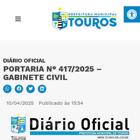
Ba
DIÁRIO OFICIAL
MAPA DO SITE
PORTARIA N° 417/2025 –
GABINETE CIVIL
PORTAL DA TRANSPARÊNCIA
E-SIC
10/04/2025
Publicado às
15:54
PERGUNTAS FREQUENTES