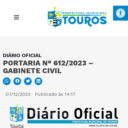
Ba
DIÁRIO OFICIAL
MAPA DO SITE
PORTARIA N° 612/2023 –
GABINETE CIVIL
PORTAL DA TRANSPARÊNCIA
E-SIC
07/12/2023
Publicado às
14:17
PERGUNTAS FREQUENTES