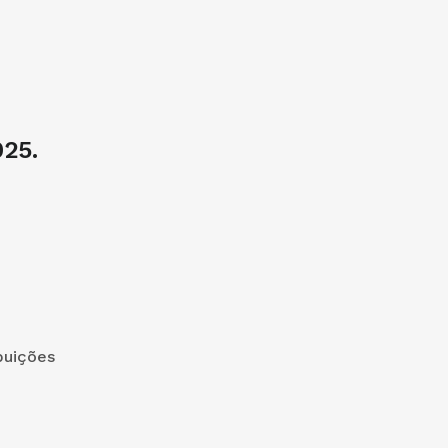
25.
buições