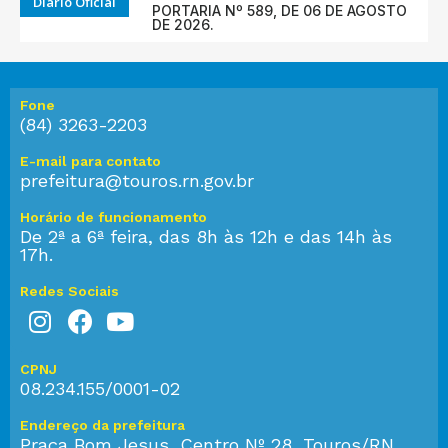
Diário Oficial
PORTARIA Nº 589, DE 06 DE AGOSTO
DE 2026.
Fone
(84) 3263-2203
E-mail para contato
prefeitura@touros.rn.gov.br
Horário de funcionamento
De 2ª a 6ª feira, das 8h às 12h e das 14h às
17h.
Redes Sociais
CPNJ
08.234.155/0001-02
Endereço da prefeitura
Praça Bom Jesus, Centro Nº 28, Touros/RN,